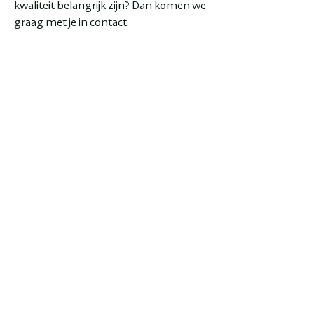
kwaliteit belangrijk zijn? Dan komen we
graag met je in contact.
Solliciteren
Lijkt het je leuk om bij Versinga te
werken als vakantiekracht of
seizoensmedewerker? Neem dan
contact met ons op via
info@versinga.nl
of bel naar
0561-
614092
.. Vertel daarbij kort wie je bent, in
welke periode je beschikbaar bent en
wat voor werk je zoekt.
Zeeweegbree 5
8472 BD Wolvega